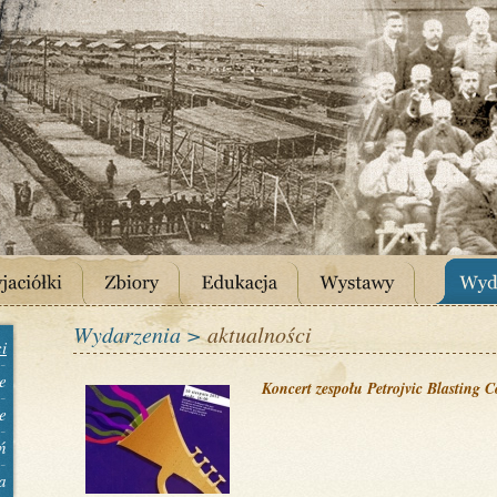
Wydarzenia >
aktualności
i
e
Koncert zespołu Petrojvic Blasting
e
ń
a