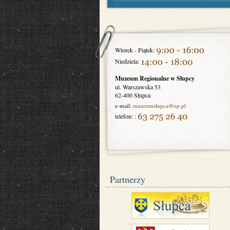
Wtorek - Piątek:
Niedziela:
Muzeum Regionalne w Słupcy
ul. Warszawska 53
62-400 Słupca
e-mail:
muzeumslupca
@op.pl
telefon: :
Partnerzy