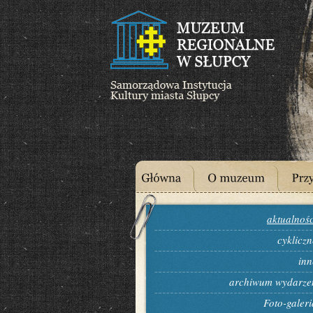
aktualnośc
cykliczn
inn
archiwum wydarze
Foto-galeri