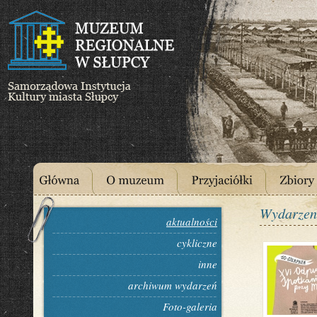
Wydarzen
aktualności
cykliczne
inne
archiwum wydarzeń
Foto-galeria