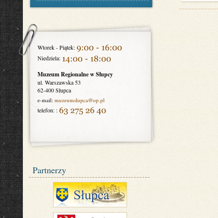
Wtorek - Piątek:
Niedziela:
Muzeum Regionalne w Słupcy
ul. Warszawska 53
62-400 Słupca
e-mail:
muzeumslupca
@op.pl
telefon: :
Partnerzy