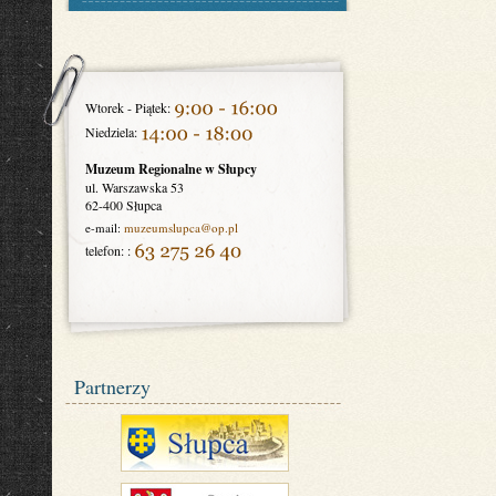
Wtorek - Piątek:
Niedziela:
Muzeum Regionalne w Słupcy
ul. Warszawska 53
62-400 Słupca
e-mail:
muzeumslupca
@op.pl
telefon: :
Partnerzy