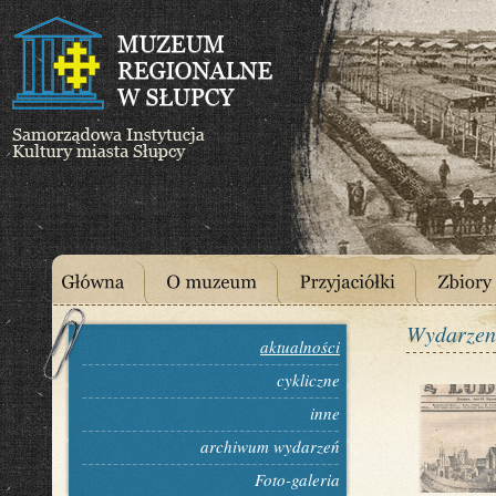
Wydarzen
aktualności
cykliczne
inne
archiwum wydarzeń
Foto-galeria