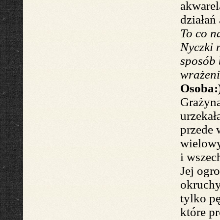
akwarel
działań 
To co n
Nyczki
sposób 
wrażeni
Osoba:
Grażyn
urzeka
ł
przede 
wielow
i wszec
Jej ogr
okruchy
tylko p
które
p