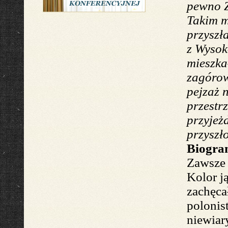
pewno 
Takim m
przyszł
z Wysok
mieszka
zagóro
pejzaż
n
przestr
przyjeż
przyszło
Biogram
Zawsze 
Kolor j
zachęca
polonis
nie
wiar