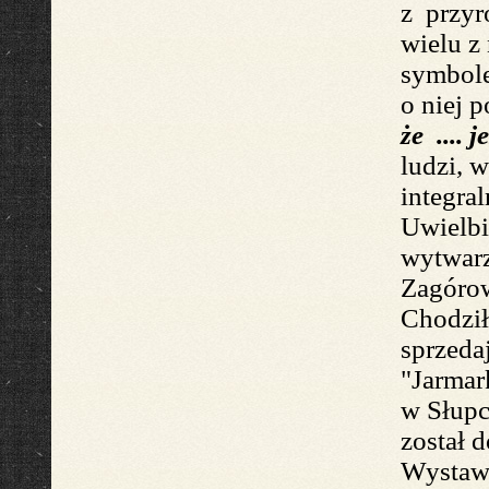
z przyr
wielu z
symbo
o niej 
że .... j
ludzi, w
integral
Uwielbi
wytwar
Zagórow
Chodzi
sprzeda
"Jarmar
w Słup
został
d
Wystaw