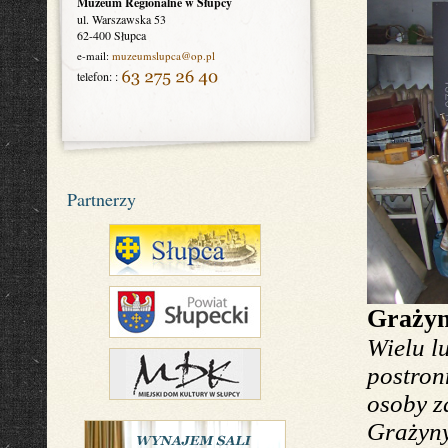
Muzeum Regionalne w Słupcy
ul. Warszawska 53
62-400 Słupca
e-mail:
muzeumslupca
@op.pl
telefon: :
Partnerzy
Grażyn
Wielu l
postro
osoby z
Grażyn