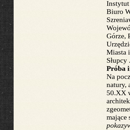
Instyt
Biuro
W
Szrenia
Wojewó
Górze, 
Urzędzi
Miasta
Słupcy
Próba i
Na
pocz
natury, 
50.
XX
archite
zgeomet
mające 
pokazyw