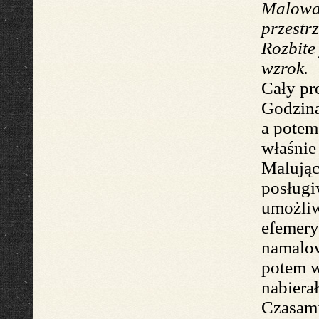
Malow
przestrz
Rozbite
wzrok.
Cały pr
Godzina
a potem
właśni
Malując
posług
umożli
efemery
namalo
potem w
nabiera
ł
Czasam