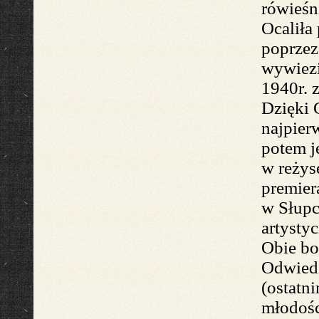
rówieśn
Ocaliła
poprze
w
ywiez
1940r.
Dzię
k
i
najpie
potem
j
w
reżys
premier
w Słup
artysty
Obie bo
Odwied
(
ostatni
młodoś