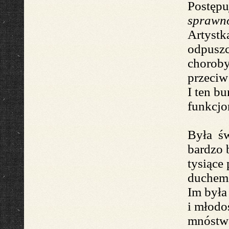
Postępu
sprawn
Artystk
odpusz
chorob
prze
ciw
I ten bu
funkcjo
Była św
bardzo 
tysiące
duchem
Im
był
i młodoś
mnóstw