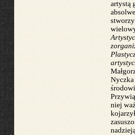
artystą
absolwe
stworzy
wielowy
Artysty
zorgan
Plastyc
artysty
Mał
gor
Nyczka
środowi
Przywi
niej wa
kojarzy
zasuszo
nadzie