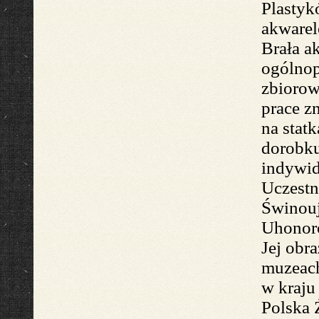
Plasty
akware
Brała
a
ogólnop
zbiorow
prace zn
na stat
dorobku
indywid
Uczestn
Świnouj
Uhonoro
Jej obr
muzeach
w kraju
Polska 