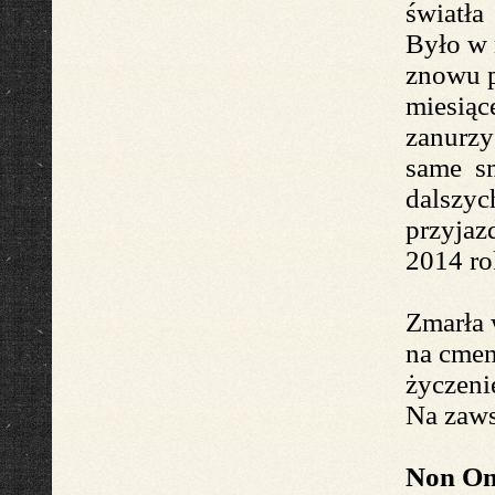
światła 
Było
w 
znowu
p
miesiąc
zanurzy
same sm
dalszych
przyjaz
2014
ro
Zmarł
a
n
a cme
życzen
Na zaw
Non O