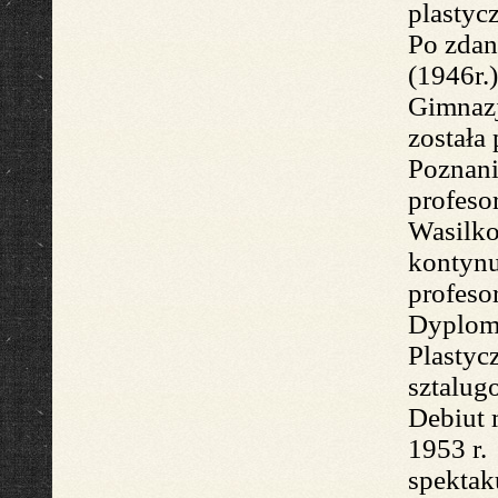
plastyc
Po zdan
(1946r.
Gimnazj
została
Pozn
an
profeso
Wasilko
kontyn
profeso
Dyplom
Plasty
sztalug
Debiu
t
1953 r.
sp
ektak