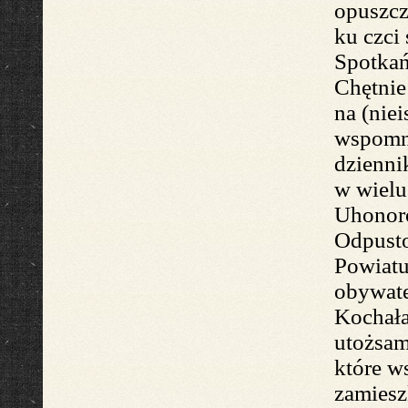
opuszc
ku czci 
Spotka
Chętni
na
(niei
wspomni
dzienni
w wie
lu
Uhonor
Odpust
Powiatu
obywat
Kocha
ł
utożsam
które w
zamies