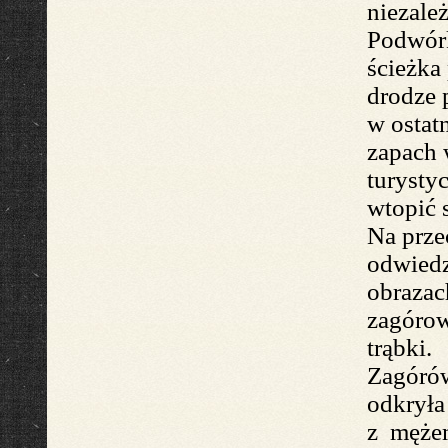
niezale
Podwórk
ścieżka
drodze 
w ostat
zap
ach 
turysty
wtopić 
Na prze
odwied
obrazac
zagórow
trąbki.
Zagóró
odkrył
z mężem