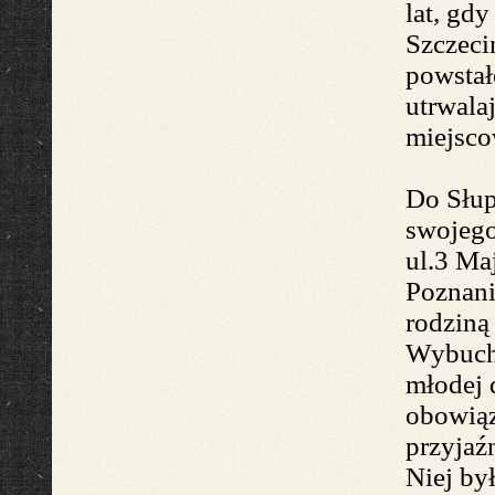
lat, gd
Szczeci
powstał
utrwala
miejsco
Do Słu
swojego
ul.3 Ma
Poznan
rodziną
Wybuch
młodej
obowiąz
przyjaźn
Niej
by