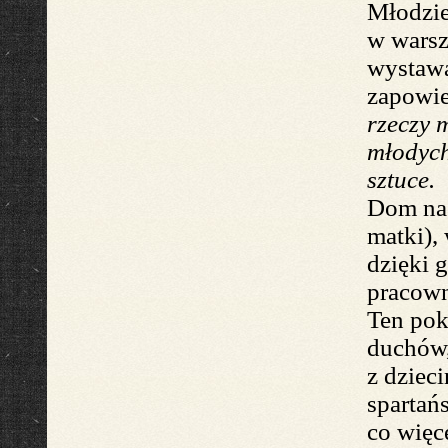
Młodzie
w wars
wystaw
zapowie
rzeczy 
młodych
sztuce
.
Dom na 
matki),
dzię
ki 
pracown
Ten pok
duchów
z dziec
spartań
co więc