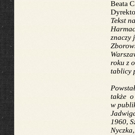
Beata C
Dyrekt
Tekst n
Harmac
znaczy
Zborows
Warszaw
roku
z 
tablicy
Powsta
także
o 
w publi
Jadwiga
1960, S
Nyczka