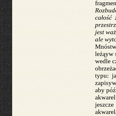
fragmen
Rozbud
całość z
przestr
jest wa
ale wyt
Mnóst
leżąy
w 
wedle c
obrzeża
typu: j
zapisyw
aby póź
akwarel
jeszcze
akwarel