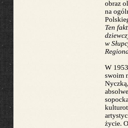
obraz o
na
ogól
Polskie
T
en fakt
dziewcz
w Słupc
Regiona
W 1953r
swoim m
Nyczką,
absolw
s
opocka
kulturo
artysty
życie. 