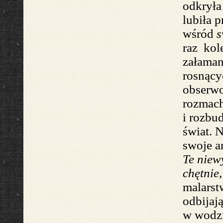
odkryła
lubi
ła
p
wśród
s
r
az kol
załaman
rosnący
obserwo
rozmac
i rozbu
świat.
N
swoje a
Te niew
chętnie
malarst
odbijaj
w wodzi