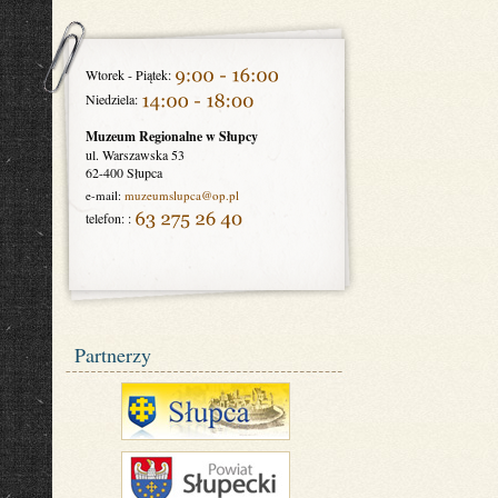
Wtorek - Piątek:
Niedziela:
Muzeum Regionalne w Słupcy
ul. Warszawska 53
62-400 Słupca
e-mail:
muzeumslupca
@op.pl
telefon: :
Partnerzy