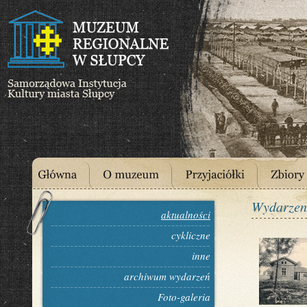
Wydarzen
aktualności
cykliczne
inne
archiwum wydarzeń
Foto-galeria