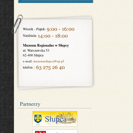
Wtorek - Piątek:
Niedziela:
Muzeum Regionalne w Słupcy
ul. Warszawska 53
62-400 Słupca
e-mail:
muzeumslupca
@op.pl
telefon: :
Partnerzy