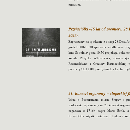
muzeum.
Przyjaciółki -15 lat od premiery. 2
2025r.
Zapraszamy na spotkanie z okazji 28.Dnia Ju
godz.10.00-10.30 spotkanie modlitewne przy 
kina Sokolnia/ godz.10.50 projekcja dokumen
Wanda Różycka -Zborowska, opowiadając
Rozentalówny i Grażyny Harmacińskiej w
premiery/ok.12.00. poczęstunek z kuchni żyd
21. Koncert organowy w słupeckiej fa
Wraz z Burmistrzem miasta Słupcy i pr
serdecznie zapraszamy na 21.koncert organ
organach z 1716r. zagra Marta Benk, a t
Kowol.Obie artystki związane z Lądem n.War