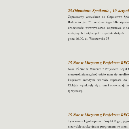
25.Odpustowe Spotkanie , 10 sierpni
Zapraszamy wszystkich na Odpustowe Sp
Bedzie to już 25. odsłona tego klimatyczn
uroczystości wawrzynkowo -odpustowe w nas
mniejszych i większych i zupełnie dużych ... 
godz.16.00, ul. Warszawska 53
15.Noc w Muzeum z Projektem REG
Nasz 15.Noc w Muzeum z Projektem Regał 6
meteorologiczne,choć udało nam się zrealiz
książkami młodych twórców zaprasza do o
Oklejak wymknęły się z ram i opowiadają int
tę wystawę.
15.Noc w Muzeum z Projektem REGA
Tym razem Ogólnopolski Projekt Regał, jego s
niezwykle atrakcyjnym programem wybrzmi 