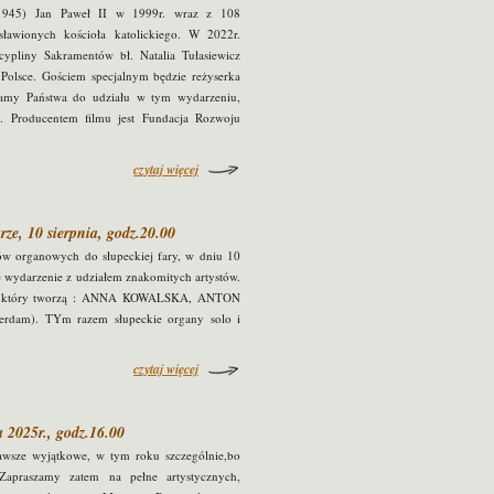
06-1945) Jan Paweł II w 1999r. wraz z 108
sławionych kościoła katolickiego. W 2022r.
ypliny Sakramentów bł. Natalia Tułasiewicz
 Polsce. Gościem specjalnym będzie reżyserka
amy Państwa do udziału w tym wydarzeniu,
a. Producentem filmu jest Fundacja Rozwoju
czytaj więcej
ze, 10 sierpnia, godz.20.00
ów organowych do słupeckiej fary, w dniu 10
 wydarzenie z udziałem znakomitych artystów.
, który tworzą : ANNA KOWALSKA, ANTON
rdam). TYm razem słupeckie organy solo i
czytaj więcej
 2025r., godz.16.00
awsze wyjątkowe, w tym roku szczególnie,bo
Zapraszamy zatem na pełne artystycznych,