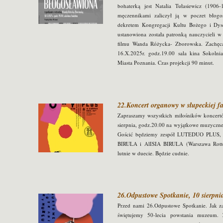
bohaterką jest Natalia Tułasiewicz (19
męczennikami zaliczył ją w poczet błogo
dekretem Kongregacji Kultu Bożego i Dysc
ustanowiona została patronką nauczycieli w
filmu Wanda Różycka- Zborowska. Zachęc
16.X.2025r. godz.19.00 sala kina Sokolni
Miasta Poznania. Czas projekcji 90 minut.
22.Koncert organowy w słupeckiej far
Zapraszamy wszystkich miłośników koncert
sierpnia, godz.20.00 na wyjątkowe muzyczne
Gościć będziemy zespół LUTEDUO PLUS
BIRULA i AlISIA BIRULA (Warszawa Rotte
lutnie w duecie. Będzie cudnie.
26.Odpustowe Spotkanie, 10 sierpnia
Przed nami 26.Odpustowe Spotkanie. Jak z
świętujemy 50-lecia powstania muzeum. 