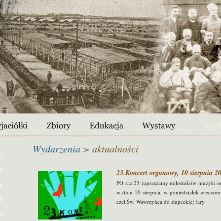
Wydarzenia >
aktualności
i
e
23.Koncert organowy, 10 sierpnia 20
e
PO raz 23 zapraszamy miłośników muzyki or
w dniu 10 sierpnia, w poniedziałek wieczo
ń
czci Św. Wawrzyńca do słupeckiej fary.
a