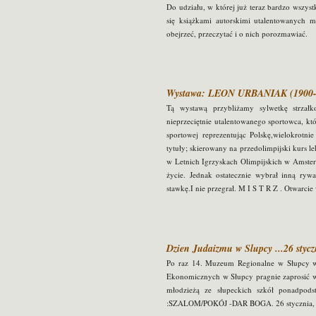
Do udziału, w której już teraz bardzo wszys
się książkami autorskimi utalentowanych 
obejrzeć, przeczytać i o nich porozmawiać.
Wystawa: LEON URBANIAK (1900
Tą wystawą przybliżamy sylwetkę strz
nieprzeciętnie utalentowanego sportowca, któ
sportowej reprezentując Polskę,wielokrotn
tytuły; skierowany na przedolimpijski kurs l
w Letnich Igrzyskach Olimpijskich w Amster
życie. Jednak ostatecznie wybrał inną ryw
stawkę.I nie przegrał. M I S T R Z . Otwarci
Dzien Judaizmu w Slupcy ...26 stycz
Po raz 14. Muzeum Regionalne w Słupcy w
Ekonomicznych w Słupcy pragnie zaprosić w
młodzieżą ze słupeckich szkół ponadpo
:SZALOM/POKÓJ -DAR BOGA. 26 stycznia, g