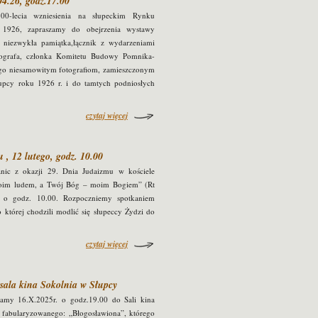
4.26, godz.17.00
00-lecia wzniesienia na słupeckim Rynku
6, zapraszamy do obejrzenia wystawy
niezwykła pamiątka,łącznik z wydarzeniami
otografa, członka Komitetu Budowy Pomnika-
jego niesamowitym fotografiom, zamieszczonym
pcy roku 1926 r. i do tamtych podniosłych
czytaj więcej
 , 12 lutego, godz. 10.00
anic z okazji 29. Dnia Judaizmu w kościele
 moim ludem, a Twój Bóg – moim Bogiem” (Rt
, o godz. 10.00. Rozpoczniemy spotkaniem
której chodzili modlić się słupeccy Żydzi do
czytaj więcej
 sala kina Sokolnia w Słupcy
zamy 16.X.2025r. o godz.19.00 do Sali kina
 fabularyzowanego: „Błogosławiona”, którego