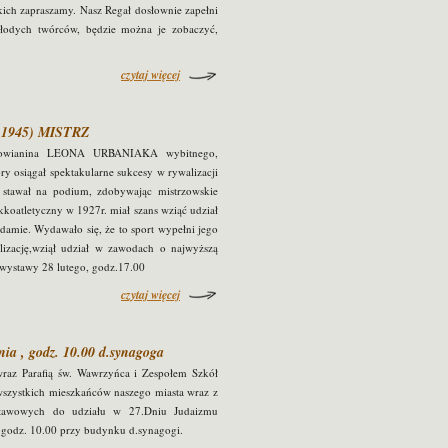
tkich zapraszamy. Nasz Regał dosłownie zapełni
młodych twórców, będzie można je zobaczyć,
czytaj więcej
-1945) MISTRZ
ałkowianina LEONA URBANIAKA wybitnego,
ry osiągał spektakularne sukcesy w rywalizacji
ie stawał na podium, zdobywając mistrzowskie
ekkoatletyczny w 1927r. miał szans wziąć udział
damie. Wydawało się, że to sport wypełni jego
alizację,wziął udział w zawodach o najwyższą
e wystawy 28 lutego, godz.17.00
czytaj więcej
nia , godz. 10.00 d.synagoga
raz Parafią św. Wawrzyńca i Zespołem Szkół
szystkich mieszkańców naszego miasta wraz z
dstawowych do udziału w 27.Dniu Judaizmu
odz. 10.00 przy budynku d.synagogi.