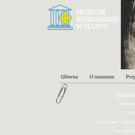
aktualnośc
cykliczn
inn
archiwum wydarze
Foto-galeri