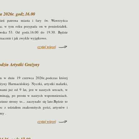
a 2026r. godz.16.00
zień patrona miasta i fary św. Wawrzyńca
nia; w tym roku przypada on w poniedziałek.
wska 53. Od godz.16.00 do 19.30. Będzie
smacznie i jak zwykle wyjątkowo.
czytaj więcej
dzin Artystki Grażyny
 w dniu 19 czerwca 2026r.,podczas której
yny Harmacińskiej- Nyczki, artystki malarki,
 nami już od 9 lat, jest w naszych sercach, w
pominają, po prostu w naszych wspomnieniach.
nne strony to... zaczynało się lato.Będzie to
oc z udziałem znakomitych gości, artystów i
amy .
czytaj więcej