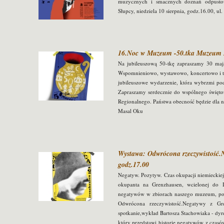
muzycznych i smacznych doznań odpus
Słupcy, niedziela 10 sierpnia, godz.16.00, ul
16.Noc w Muzeum -50.tka Muzeum 
Na jubileuszową 50-tkę zapraszamy 30 maja
Wspomnieniowo, wystawowo, koncertowo i teat
jubileuszowe wydarzenie, która wybrzmi po
Zapraszamy serdecznie do wspólnego święto
Regionalnego. Państwa obecność będzie dla n
Masal Oku
Wystawa: Odwrócona rzeczywistość.N
godz.17.00
Negatyw. Pozytyw. Czas okupacji niemiecki
okupanta na Grenzhausen, wcielonej do 
negatywów w zbiorach naszego muzeum, po 
Odwrócona rzeczywistość.Negatywy z Gre
spotkanie,wykład Bartosza Stachowiaka - dy
który przedstawi historię negatywów z czas