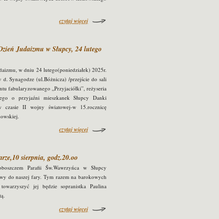
czytaj więcej
8.Dzień Judaizmu w Słupcy, 24 lutego
daizmu, w dniu 24 lutego(poniedziałek) 2025r.
d. Synagodze (ul.Bóżnicza) /przejście do sali
tu fabularyzowanego „Przyjaciółki”, reżyseria
ego o przyjaźni mieszkanek Słupcy Danki
 czasie II wojny światowej-w 15.rocznicę
owskiej.
czytaj więcej
rze,10 sierpnia, godz.20.oo
oboszczem Parafii Św.Wawrzyńca w Słupcy
owy do naszej fary. Tym razem na barokowych
owarzyszyć jej będzie sopranistka Paulina
tą.
czytaj więcej