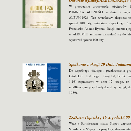
Otwarcie wystawy:ALBUM.1926,29.0
W przededniu uroczystości obchodów 1
POMNIKA WOLNOŚCI w dniu 3 maja 192
ALBUM.1926. Ten wyjątkowy eksponat to 
sprzed 100 laty, autorstwa słupeckiego f
Franciszka Adama Ryttera. Dzięki niemu i 
w ALBUMIE, możemy przenieść się do Słu
wydarzeń sprzed 100 laty.
Spotkanie z okazji 29 Dnia Judaizmu
Do wspólnego dialogu i przekraczania gr
katolickim: Lud Boga: „Twój lud, będzie
1,16) zapraszamy w dniu 12 lutego, br.
modlitewnym przy budynku d. synagogi, do 
1939r.
25.Dzien Papieski , 16.X.godz.19.00
Wraz z Burmistrzem miasta Słupcy zapras
Sokolnia w Słupcy na projekcję dokumentu