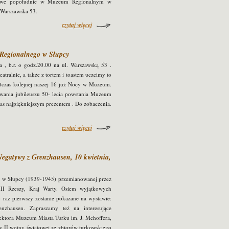
towe popołudnie w Muzeum Regionalnym w
. Warszawska 53.
czytaj więcej
Regionalnego w Słupcy
 , b.r. o godz.20.00 na ul. Warszawską 53 .
ralnie, a także z tortem i toastem uczcimy to
dczas kolejnej naszej 16 już Nocy w Muzeum.
wania jubileuszu 50- lecia powstania Muzeum
as najpiękniejszym prezentem . Do zobaczenia.
czytaj więcej
egatywy z Grenzhausen, 10 kwietnia,
ej w Słupcy (1939-1945) przemianowanej przez
III Rzeszy, Kraj Warty. Osiem wyjątkowych
raz pierwszy zostanie pokazane na wystawie:
nzhausen. Zapraszamy też na interesujące
rektora Muzeum Miasta Turku im. J. Mehoffera,
ów II wojny światowej ze zbiorów turkowskiego