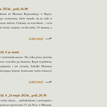
a 2024r., godz.16.00
otkanie do Muzeum Regionalnego w Słupcy.
ego wydarzenia, które wpisało się na stałe w
zym mieście. Czekamy na wszystkich... i tych
bo każdy znajdzie coś dla siebie, 10 sierpnia, o
czytaj więcej
AŁ 6 za nami.
 wybrzmiała mocno. Nie tylko przez zjawiska
ować wszystkie jej elementy. Regał wypełniony
glądania i ich czytania. Jaskółki Marianny
eresujące historie, koniecznie trzeba zobaczyć
czytaj więcej
Ł 6 ,24 maja 2024r., godz.20.30
zósta edycja ... spektakularnie, z przytupem i
podczas tegorocznej 15. już Nocy w Muzeum.