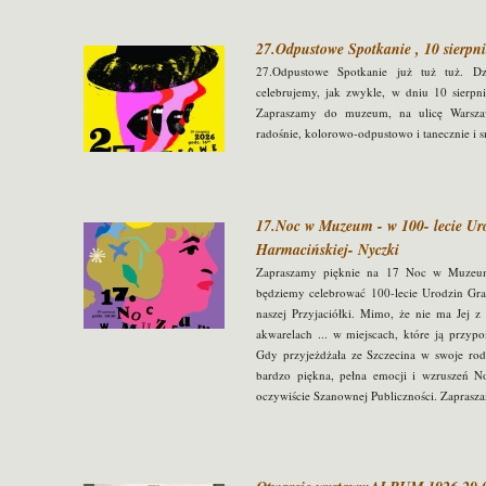
27.Odpustowe Spotkanie , 10 sierpni
27.Odpustowe Spotkanie już tuż tuż. D
celebrujemy, jak zwykle, w dniu 10 sierp
Zapraszamy do muzeum, na ulicę Warsza
radośnie, kolorowo-odpustowo i tanecznie i 
17.Noc w Muzeum - w 100- lecie Uro
Harmacińskiej- Nyczki
Zapraszamy pięknie na 17 Noc w Muzeum
będziemy celebrować 100-lecie Urodzin Graż
naszej Przyjaciółki. Mimo, że nie ma Jej z
akwarelach ... w miejscach, które ją przy
Gdy przyjeżdżała ze Szczecina w swoje rodzi
bardzo piękna, pełna emocji i wzruszeń N
oczywiście Szanownej Publiczności. Zaprasz