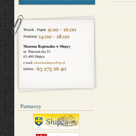
Wtorek - Piątek:
Niedziela:
Muzeum Regionalne w Słupcy
ul. Warszawska 53
62-400 Słupca
e-mail:
muzeumslupca
@op.pl
telefon: :
Partnerzy