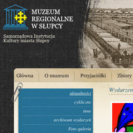
Wydarzen
aktualności
cykliczne
inne
archiwum wydarzeń
Foto-galeria