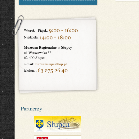
Wtorek - Piątek:
Niedziela:
Muzeum Regionalne w Słupcy
ul. Warszawska 53
62-400 Słupca
e-mail:
muzeumslupca
@op.pl
telefon: :
Partnerzy