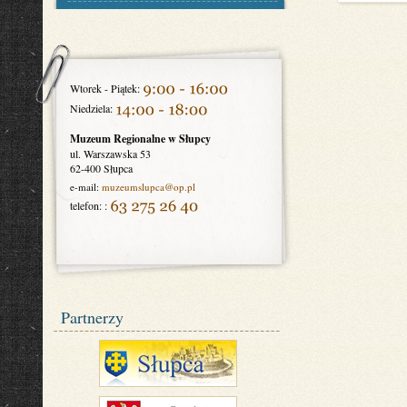
Wtorek - Piątek:
Niedziela:
Muzeum Regionalne w Słupcy
ul. Warszawska 53
62-400 Słupca
e-mail:
muzeumslupca
@op.pl
telefon: :
Partnerzy