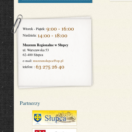
Wtorek - Piątek:
Niedziela:
Muzeum Regionalne w Słupcy
ul. Warszawska 53
62-400 Słupca
e-mail:
muzeumslupca
@op.pl
telefon: :
Partnerzy