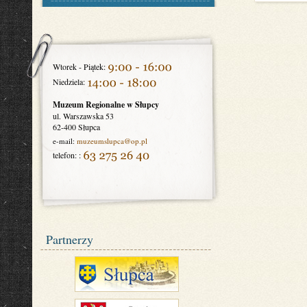
Wtorek - Piątek:
Niedziela:
Muzeum Regionalne w Słupcy
ul. Warszawska 53
62-400 Słupca
e-mail:
muzeumslupca
@op.pl
telefon: :
Partnerzy