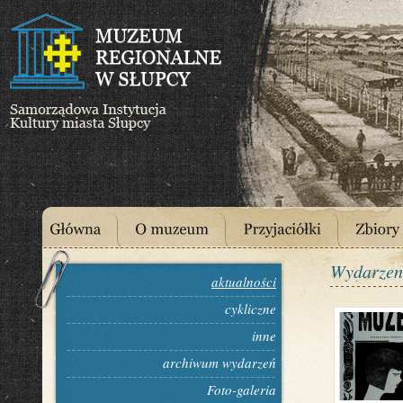
Wydarzen
aktualności
cykliczne
inne
archiwum wydarzeń
Foto-galeria