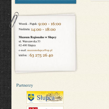
Wtorek - Piątek:
Niedziela:
Muzeum Regionalne w Słupcy
ul. Warszawska 53
62-400 Słupca
e-mail:
muzeumslupca
@op.pl
telefon: :
Partnerzy