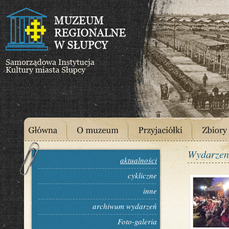
Wydarzen
aktualności
cykliczne
inne
archiwum wydarzeń
Foto-galeria