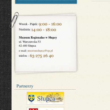
Wtorek - Piątek:
Niedziela:
Muzeum Regionalne w Słupcy
ul. Warszawska 53
62-400 Słupca
e-mail:
muzeumslupca
@op.pl
telefon: :
Partnerzy