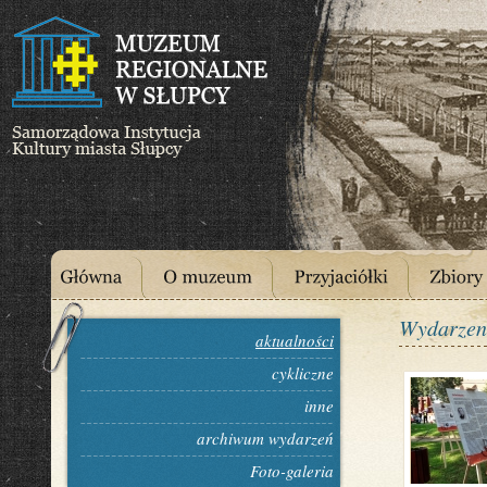
Wydarzen
aktualności
cykliczne
inne
archiwum wydarzeń
Foto-galeria