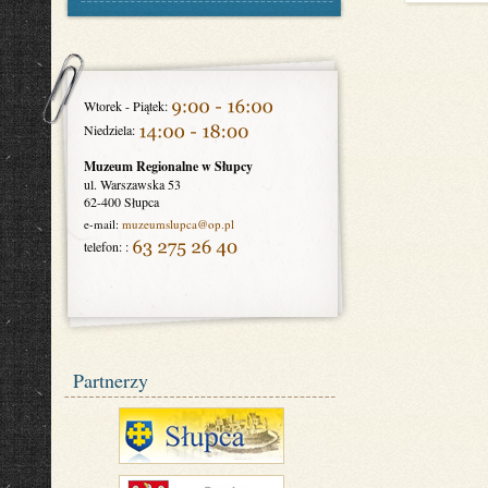
Wtorek - Piątek:
Niedziela:
Muzeum Regionalne w Słupcy
ul. Warszawska 53
62-400 Słupca
e-mail:
muzeumslupca
@op.pl
telefon: :
Partnerzy