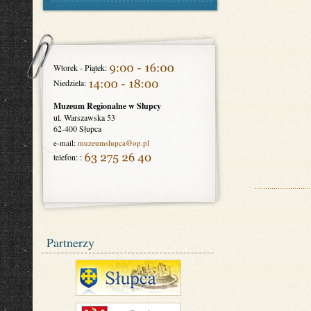
Wtorek - Piątek:
Niedziela:
Muzeum Regionalne w Słupcy
ul. Warszawska 53
62-400 Słupca
e-mail:
muzeumslupca
@op.pl
telefon: :
Partnerzy