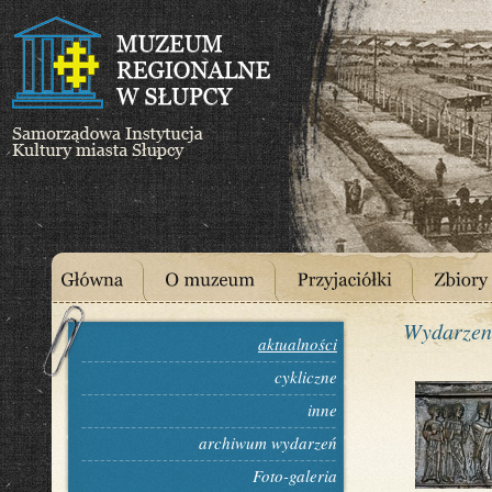
Wydarzen
aktualności
cykliczne
inne
archiwum wydarzeń
Foto-galeria